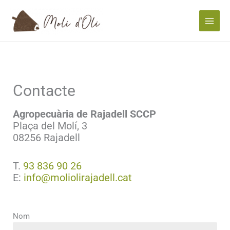
Vés
Main
al
Menu
contingut
Contacte
Agropecuària de Rajadell SCCP
Plaça del Molí, 3
08256 Rajadell
T.
93 836 90 26
E:
info@moliolirajadell.cat
Nom